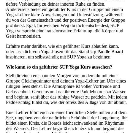
tiefere Verbindung zu deiner inneren Ruhe zu finden.
Andererseits bietet ein geführter Kurs in der Gruppe mit einem
Yoga-Lehrer klare Anweisungen und Unterstützung, während
du von der Gemeinschaft und der positiven Energie der Gruppe
profitierst. Egal, für welchen Weg du dich entscheidest, SUP
Yoga verspricht eine transformative Erfahrung, die Körper und
Geist harmonisiert.
Erfahre mehr darüber, wie ein geführter Kurs ablaufen kann,
oder lass dich von Yoga-Posen für das Stand Up Paddle Board
inspirieren, um selbstständig mit SUP Yoga zu beginnen.
Wie kann so ein geführter SUP Yoga Kurs aussehen?
Stell dir einen entspannten Morgen vor, an dem du mit einer
Gruppe Gleichgesinnter und deinem Yoga-Lehrer am Ufer eines
ruhigen Sees stehst. Die Atmosphäre ist voller Vorfreude und
Gelassenheit. Gemeinsam lasst ihr eure Paddleboards zu Wasser
und beginnt, sanft über das ruhige Wasser zu paddeln. Mit jedem
Paddelschlag fühlst du, wie der Stress des Alltags von dir abfällt.
Euer Lehrer führt euch zu einer friedlichen Stelle mitten auf dem
See, umgeben von der natürlichen Schönheit der Umgebung. Ihr
bildet einen Kreis, die Boards leicht schwankend im Rhythmus
des Wassers. Der Lehrer begrüßt euch herzlich und beginnt die