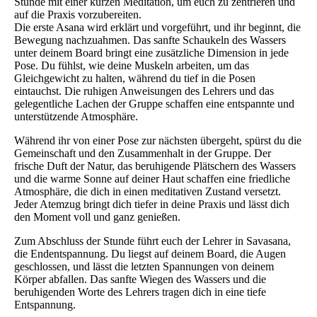
Stunde mit einer kurzen Meditation, um euch zu zentrieren und
auf die Praxis vorzubereiten.
Die erste Asana wird erklärt und vorgeführt, und ihr beginnt, die
Bewegung nachzuahmen. Das sanfte Schaukeln des Wassers
unter deinem Board bringt eine zusätzliche Dimension in jede
Pose. Du fühlst, wie deine Muskeln arbeiten, um das
Gleichgewicht zu halten, während du tief in die Posen
eintauchst. Die ruhigen Anweisungen des Lehrers und das
gelegentliche Lachen der Gruppe schaffen eine entspannte und
unterstützende Atmosphäre.
Während ihr von einer Pose zur nächsten übergeht, spürst du die
Gemeinschaft und den Zusammenhalt in der Gruppe. Der
frische Duft der Natur, das beruhigende Plätschern des Wassers
und die warme Sonne auf deiner Haut schaffen eine friedliche
Atmosphäre, die dich in einen meditativen Zustand versetzt.
Jeder Atemzug bringt dich tiefer in deine Praxis und lässt dich
den Moment voll und ganz genießen.
Zum Abschluss der Stunde führt euch der Lehrer in Savasana,
die Endentspannung. Du liegst auf deinem Board, die Augen
geschlossen, und lässt die letzten Spannungen von deinem
Körper abfallen. Das sanfte Wiegen des Wassers und die
beruhigenden Worte des Lehrers tragen dich in eine tiefe
Entspannung.