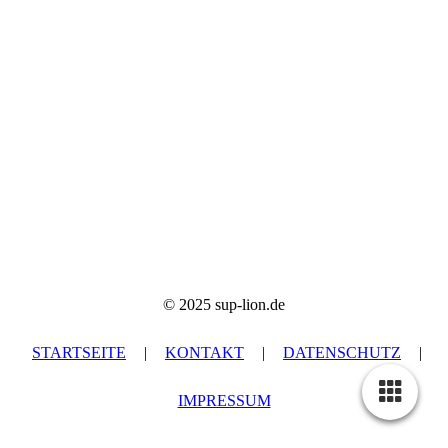
Mega SUP Stand Up Paddle Boards Familienspass-07
Mega SUP Stand Up Paddle Boards Familienspass-16
Mega SUP Stand Up Paddle Boards Familienspass-03
© 2025 sup-lion.de
STARTSEITE
|
KONTAKT
|
DATEN­SCHUTZ
|
IMPRESSUM