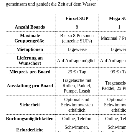
gemeinsam und genießt die Zeit auf dem Wasser.
Einzel-SUP
Mega SUP
Anzahl Boar
ds
8
1
Maximale
Bis zu 8 Personen
Maximal 7 Pers
Gruppengröße
(einzelne SUPs)
Mietoptionen
Tageweise
Tageweise
Lieferung an
Auf Anfrage möglich
Auf Anfrage mög
Wunschort
Mietpreis pro Board
29 € / Tag
99 € / Tag
Tragetasche mit
Tragetasche, 
Ausstattung pro Board
Rollen, Paddel,
Paddel, 2x Pum
Pumpe, Leash
Optional sind
Optional sin
Sicherheit
Schwimmwesten
Schwimmwest
erhältlich
erhältlich
Buchungsmöglichkeiten
Online, Telefon
Online, Telef
Schwimmen,
Schwimmen,
Erforderliche