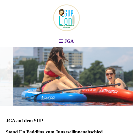
JGA
Stand Up Paddle Board
Vermietung
Berlin & Brandenburg
JGA auf dem SUP
Stand Up Paddling zum Jungesellinnenabschied