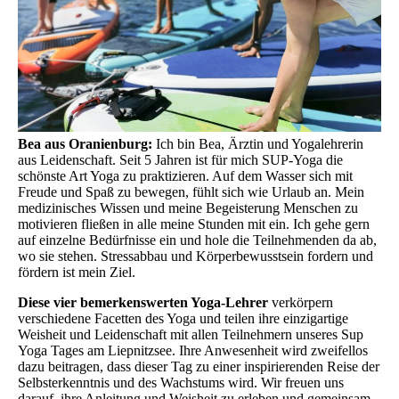
Bea aus Oranienburg:
Ich bin Bea, Ärztin und Yogalehrerin
aus Leidenschaft. Seit 5 Jahren ist für mich SUP-Yoga die
schönste Art Yoga zu praktizieren. Auf dem Wasser sich mit
Freude und Spaß zu bewegen, fühlt sich wie Urlaub an. Mein
medizinisches Wissen und meine Begeisterung Menschen zu
motivieren fließen in alle meine Stunden mit ein. Ich gehe gern
auf einzelne Bedürfnisse ein und hole die Teilnehmenden da ab,
wo sie stehen. Stressabbau und Körperbewusstsein fordern und
fördern ist mein Ziel.
Diese vier bemerkenswerten Yoga-Lehrer
verkörpern
verschiedene Facetten des Yoga und teilen ihre einzigartige
Weisheit und Leidenschaft mit allen Teilnehmern unseres Sup
Yoga Tages am Liepnitzsee. Ihre Anwesenheit wird zweifellos
dazu beitragen, dass dieser Tag zu einer inspirierenden Reise der
Selbsterkenntnis und des Wachstums wird. Wir freuen uns
darauf, ihre Anleitung und Weisheit zu erleben und gemeinsam