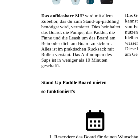
Das G
Das aufblasbare SUP
wird mit allem
kannst
Zubehör, das du zum Stand-up-paddling
von Es
benötigst wird, vermietet. Dies beinhaltet
nutzen
das Board, die Pumpe, das Paddel, die
bleibe
Finne und die Leash um das Board am
wasser
Bein oder dich am Board zu sichern.
Diese 
Alles ist im praktischen Rucksack mit
am Gep
Rollen verstaut. Das Aufpumpen des
Sups ist in weniger als 10 Minuten
geschafft.
Stand Up Paddle Board mieten
so funktioniert's
1. Reserviere das Board für deinen Wunschta